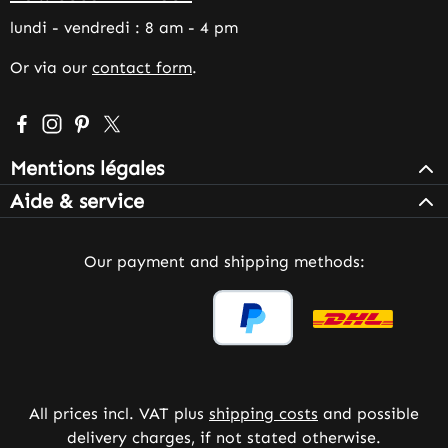
lundi - vendredi : 8 am - 4 pm
Or via our
contact form
.
Visit us on Facebook – opens in a new browser tab (exter
Check us out on Instagram – opens in a new browser 
Get inspired on Pinterest – opens in a new browse
Follow us on X – opens in a new browser tab (
Mentions légales
Aide & service
Our payment and shipping methods:
All prices incl. VAT plus
shipping costs
and possible
delivery charges, if not stated otherwise.