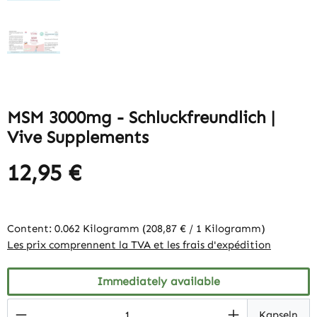
MSM 3000mg - Schluckfreundlich |
Vive Supplements
12,95 €
Content:
0.062 Kilogramm
(208,87 € / 1 Kilogramm)
Les prix comprennent la TVA et les frais d'expédition
Immediately available
Product Quantity: Enter the desired amount
Kapseln