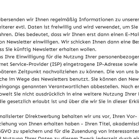
 übersenden wir Ihnen regelmäßig Informationen zu unsere
eiterer evtl. Daten ist freiwillig und wird verwendet, um S
hren. Dies bedeutet, dass wir Ihnen erst dann einen E-Mai
von Newsletter einwilligen. Wir schicken Ihnen dann eine B
s Sie künftig Newsletter erhalten wollen.
uns Ihre Einwilligung für die Nutzung Ihrer personenbezog
net Service-Provider (ISP) eingetragene IP-Adresse sowi
päteren Zeitpunkt nachvollziehen zu können. Die von uns
ache im Wege des Newsletters benutzt. Sie können den News
eingangs genannten Verantwortlichen abbestellen. Nach e
soweit Sie nicht ausdrücklich in eine weitere Nutzung Ihrer
gesetzlich erlaubt ist und über die wir Sie in dieser Erkl
nalisierter Direktwerbung behalten wir uns vor, Ihren Vor-
ehung von Ihnen erhalten haben - Ihren Titel, akademisch
DSGVO zu speichern und für die Zusendung von interessan
nd Nutzung Ihrer Daten zu diesem Zweck jederzeit durch e