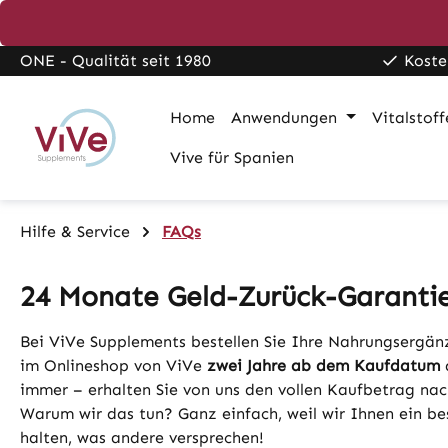
pringen
Zur Hauptnavigation springen
ONE - Qualität seit 1980
Koste
Home
Anwendungen
Vitalstoff
Vive für Spanien
Hilfe & Service
FAQs
24 Monate Geld-Zurück-Garanti
Bei ViVe Supplements bestellen Sie Ihre Nahrungsergän
im Onlineshop von ViVe
zwei Jahre ab dem Kaufdatum
d
immer – erhalten Sie von uns den vollen Kaufbetrag nac
Warum wir das tun? Ganz einfach, weil wir Ihnen ein bes
halten, was andere versprechen!