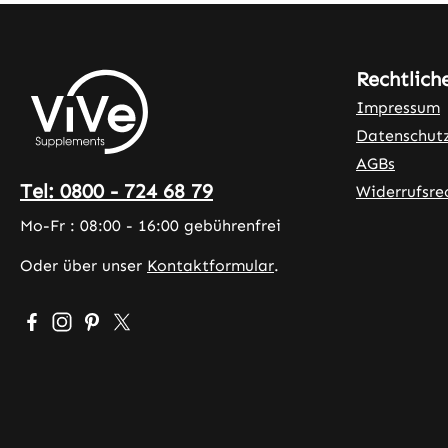
Rechtlich
Impressum
Datenschut
AGBs
Tel: 0800 - 724 68 79
Widerrufsre
Mo-Fr : 08:00 - 16:00 gebührenfrei
Oder über unser
Kontaktformular
.
Besuche uns auf Facebook – öffnet in neuem Tab (exter
Schau auf Instagram vorbei – öffnet in neuem Tab (
Lass dich auf Pinterest inspirieren – öffnet in 
Folge uns auf X – öffnet in neuem Tab (exte