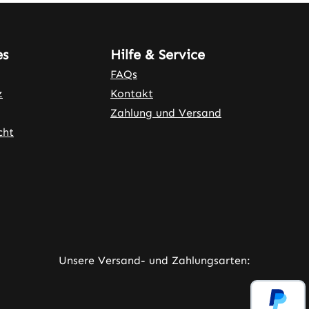
es
Hilfe & Service
FAQs
z
Kontakt
Zahlung und Versand
cht
ner Link)
externer Link)
neuem Tab (externer Link)
rner Link)
Unsere Versand- und Zahlungsarten: