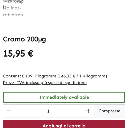
Cromo 200µg
15,95 €
Content:
0.109 Kilogramm
(146,33 € / 1 Kilogramm)
Prezzi IVA inclusa più spese di spedizione
Immediately available
Product Quantity: Enter the desired amount
Compresse
Aggiungi al carrello