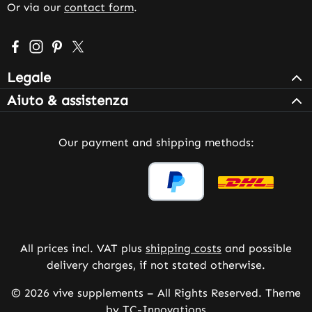
Or via our
contact form
.
Visit us on Facebook – opens in a new browser tab (exter
Check us out on Instagram – opens in a new browser 
Get inspired on Pinterest – opens in a new browse
Follow us on X – opens in a new browser tab (
Legale
Aiuto & assistenza
Our payment and shipping methods:
All prices incl. VAT plus
shipping costs
and possible
delivery charges, if not stated otherwise.
© 2026 vive supplements – All Rights Reserved. Theme
by
TC-Innovations