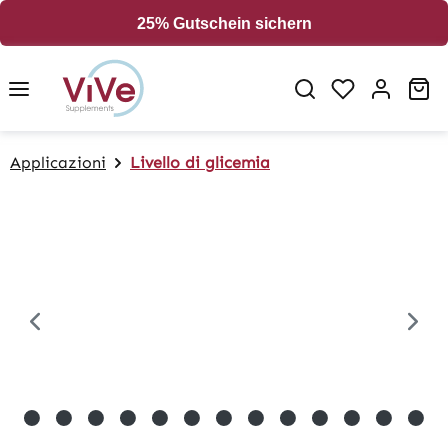
in content
25% Gutschein sichern
Sh
Applicazioni
Livello di glicemia
Skip image gallery