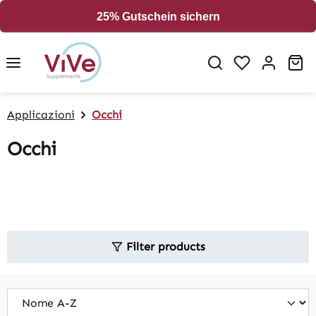
in content
25% Gutschein sichern
Sh
Applicazioni
Occhi
Occhi
Filter products