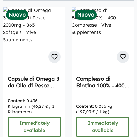
Nuovo
Nuovo
Capsule di Omega 3
Complesso di
da Olio di Pesce
Biotina 100% - 400
2000mg - 365
Compresse | Vive
Softgels | Vive
Supplements
Content:
0.496
Supplements
Kilogramm
(46,27 € / 1
Content:
0.086 kg
Kilogramm)
(197,09 € / 1 kg)
Immediately
Immediately
available
available