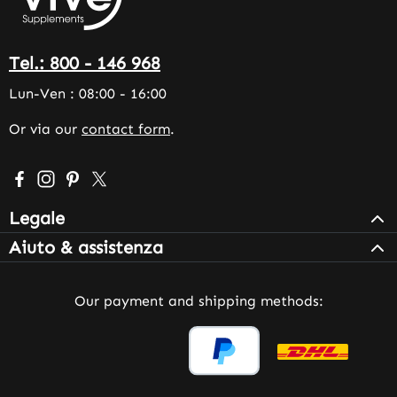
Tel.: 800 - 146 968
Lun-Ven : 08:00 - 16:00
Or via our
contact form
.
Visit us on Facebook – opens in a new browser tab (exter
Check us out on Instagram – opens in a new browser 
Get inspired on Pinterest – opens in a new browse
Follow us on X – opens in a new browser tab (
Legale
Aiuto & assistenza
Our payment and shipping methods: