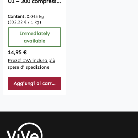
UI – 300 compresse
– facile da deglutire
| Vive Supplements
Content:
0.045 kg
(332,22 € / 1 kg)
Immediately
available
Regular price:
14,95 €
Prezzi IVA inclusa più
spese di spedizione
Aggiungi al carrello