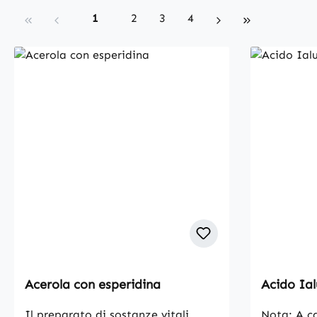
Page
Page
Page
Page
1
2
3
4
Acerola con esperidina
Acido Ia
Il preparato di sostanze vitali
Nota: A ca