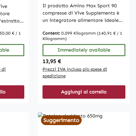
Il prodotto Amino Max Sport 90
ive
compresse di Vive Supplements è
tore
un integratore alimentare ideale
'estratto
per atleti, amanti del fitness e
o.
50,00 € / 1
Content:
0.099 Kilogramm
(140,91 € / 1
persone attive. La nostra
almente
Kilogramm)
combinazione di aminoacidi è
stata sviluppata appositamente
minile,
able
Immediately available
per integrare la tua dieta. Nota: a
 ruolo
Regular price:
13,95 €
causa di requisiti legali, ViVe
 di
Prezzi IVA inclusa più spese di
Supplements è autorizzata a
cessi
spedizione
fornire informazioni sugli effetti
lutine,
solo in misura limitata . Si prega di
ato di
llo
Aggiungi al carrello
informarsi prima dell'acquisto. Non
ILE E
esitate a contattarci se avete
'HACCP
domande. Dose consigliata: Adulti
ota: a
3 compresse suddivise tra i pasti
di legge
Suggerimento
con abbondante acqua. Non
ts non è
adatto a donne in gravidanza o in
cuna