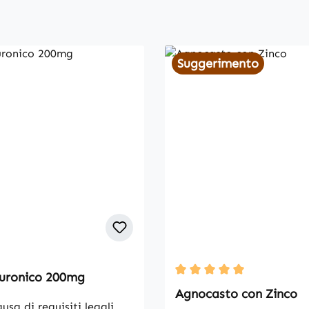
Suggerimento
luronico 200mg
Average rating of 5 out o
Agnocasto con Zinco
usa di requisiti legali