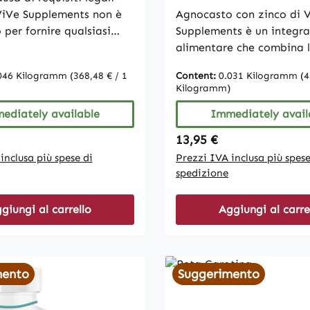
 ViVe Supplements non è
Agnocasto con zinco di V
 per fornire qualsiasi
Supplements è un integra
ne sugli effetti. Si prega
alimentare che combina l
rsi prima dell'acquisto.
di agnocasto con lo zinc
046 Kilogramm
(368,48 € / 1
Content:
0.031 Kilogramm
(4
e a contattarci per
L'agnocasto è tradizion
Kilogramm)
 domanda . LIBERO DA
utilizzato per supportare
ttosio e fruttosio
ediately available
l'equilibrio ormonale fem
Immediately avail
di magnesio Biossido di
mentre lo zinco svolge un
rice:
Regular price:
13,95 €
importante nel sistema
inclusa più spese di
Prezzi IVA inclusa più spese
o l'HACCP
immunitario e in altri pro
spedizione
no Naturalmente
metabolici. LIBERO DA G
al lievito mediante
lattosio e fruttosio Stear
giungi al carrello
Aggiungi al carre
igliata:Gli
magnesio BIOCOMPATIB
umono 2 capsule al
CERTIFICATO Secondo l
n i pasti e abbondante
Alta dose 100% vegano N
ta:La dose giornaliera
causa delle disposizioni 
mento
Suggerimento
ata non deve essere
generali, ViVe Supplemen
Gli integratori alimentari
autorizzata a fornire al