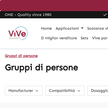
search
Skip to main navigation
ONE - Quality since 1980
Home
Applicazioni
Sostanze vi
Il miglior venditore
Sets
Vive par
Gruppi di persone
Gruppi di persone
Manufacturer
Compatibilità
Dosaggi