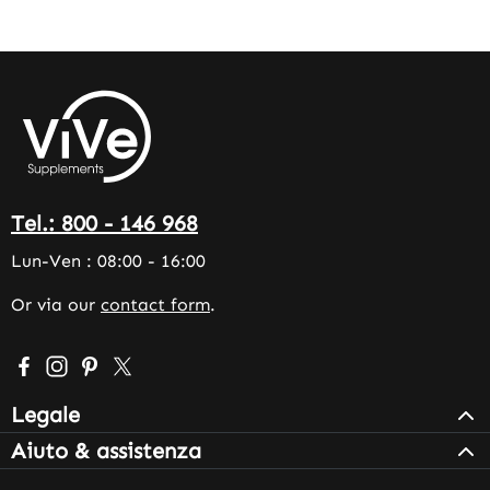
Tel.: 800 - 146 968
Lun-Ven : 08:00 - 16:00
Or via our
contact form
.
Visit us on Facebook – opens in a new browser tab (exter
Check us out on Instagram – opens in a new browser 
Get inspired on Pinterest – opens in a new browse
Follow us on X – opens in a new browser tab (
Legale
Aiuto & assistenza