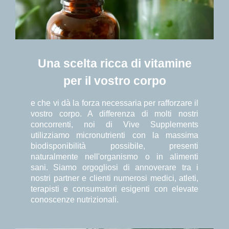
Una scelta ricca di vitamine
per il vostro corpo
e che vi dà la forza necessaria per rafforzare il
vostro corpo. A differenza di molti nostri
concorrenti, noi di Vive Supplements
utilizziamo micronutrienti con la massima
biodisponibilità possibile, presenti
naturalmente nell'organismo o in alimenti
sani. Siamo orgogliosi di annoverare tra i
nostri partner e clienti numerosi medici, atleti,
terapisti e consumatori esigenti con elevate
conoscenze nutrizionali.