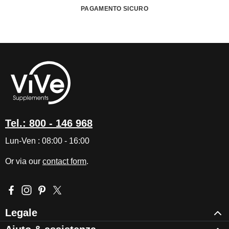
PAGAMENTO SICURO
Tel.: 800 - 146 968
Lun-Ven : 08:00 - 16:00
Or via our
contact form
.
Visit us on Facebook – opens in a new browser tab (external l
Check us out on Instagram – opens in a new browser tab (e
Get inspired on Pinterest – opens in a new browser tab
Follow us on X – opens in a new browser tab (exte
Legale