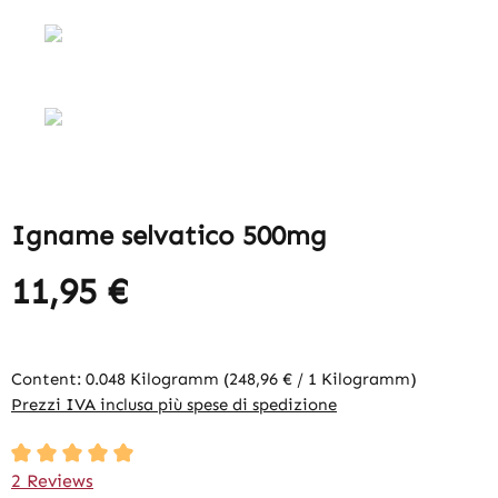
Igname selvatico 500mg
11,95 €
Content:
0.048 Kilogramm
(248,96 € / 1 Kilogramm)
Prezzi IVA inclusa più spese di spedizione
Average rating of 5 out of 5 stars
2 Reviews