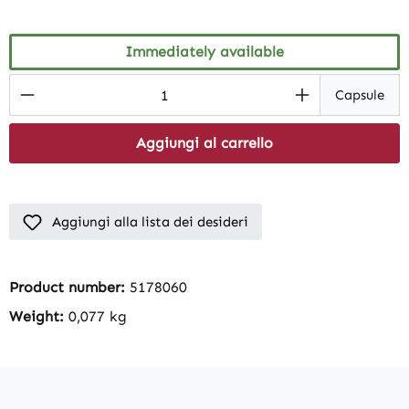
Immediately available
Product Quantity: Enter the desired amount
Capsule
Aggiungi al carrello
Aggiungi alla lista dei desideri
Product number:
5178060
Weight:
0,077 kg