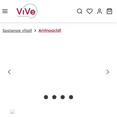
in content
Sh
Sostanze vitali
Aminoacidi
Skip image gallery