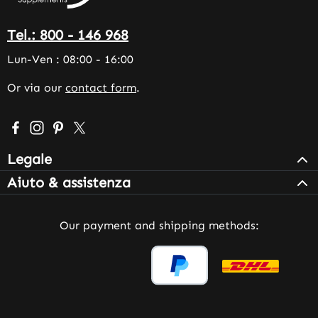
Tel.: 800 - 146 968
Lun-Ven : 08:00 - 16:00
Or via our
contact form
.
Visit us on Facebook – opens in a new browser tab (exter
Check us out on Instagram – opens in a new browser 
Get inspired on Pinterest – opens in a new browse
Follow us on X – opens in a new browser tab (
Legale
Aiuto & assistenza
Our payment and shipping methods: