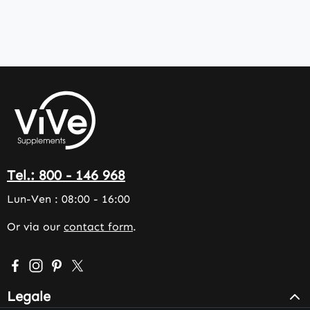
Tel.: 800 - 146 968
Lun-Ven : 08:00 - 16:00
Or via our
contact form
.
Visit us on Facebook – opens in a new browser tab (exter
Check us out on Instagram – opens in a new browser 
Get inspired on Pinterest – opens in a new browse
Follow us on X – opens in a new browser tab (
Legale