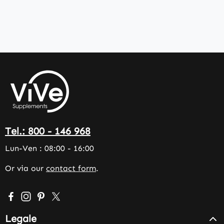
Tel.: 800 - 146 968
Lun-Ven : 08:00 - 16:00
Or via our
contact form
.
Visit us on Facebook – opens in a new browser tab (exter
Check us out on Instagram – opens in a new browser 
Get inspired on Pinterest – opens in a new browse
Follow us on X – opens in a new browser tab (
Legale