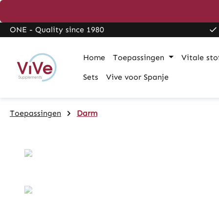
search
Skip to main navigation
ONE - Quality since 1980
Home
Toepassingen
Vitale sto
Sets
Vive voor Spanje
Toepassingen
Darm
Skip image gallery