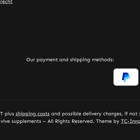
recht
rnal link)
 tab (external link)
er tab (external link)
(external link)
Our payment and shipping methods:
AT plus
shipping costs
and possible delivery charges, if not
vive supplements – All Rights Reserved. Theme by
TC-Inno