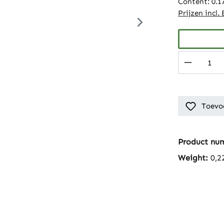
Content:
0.1
Prijzen incl
Product 
Toevoe
Product nu
Weight:
0,2