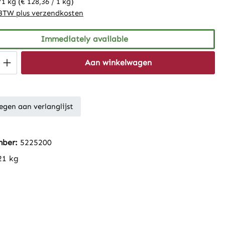
71 kg
(€ 128,36 / 1 kg)
. BTW plus verzendkosten
Immediately available
Quantity: Enter the desired amount or 
Aan winkelwagen
gen aan verlanglijst
mber:
5225200
21 kg