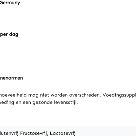
 Germany
 per dag
ënenormen
oeveelheid mag niet worden overschreden. Voedingssupp
eding en een gezonde levensstijl.
lutenvrij Fructosevrij, Lactosevrij