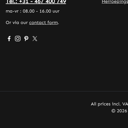
Tel.: +31 - 467 400 749
Herroepings
ma-vr : 08.00 - 16.00 uur
Or via our
contact form
.
Visit us on Facebook – opens in a new browser tab (exte
Check us out on Instagram – opens in a new browser
Get inspired on Pinterest – opens in a new brows
Follow us on X – opens in a new browser tab 
All prices incl. V
© 2026 