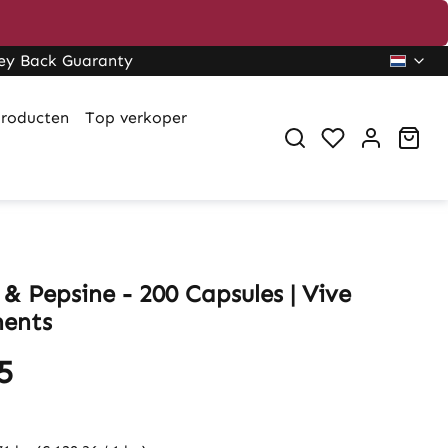
ey Back Guaranty
roducten
Top verkoper
Sho
& Pepsine - 200 Capsules | Vive
ents
5