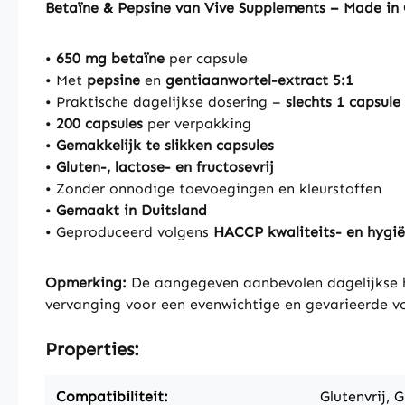
Betaïne & Pepsine van Vive Supplements – Made in
•
650 mg betaïne
per capsule
• Met
pepsine
en
gentiaanwortel-extract 5:1
• Praktische dagelijkse dosering –
slechts 1 capsule
•
200 capsules
per verpakking
•
Gemakkelijk te slikken capsules
•
Gluten-, lactose- en fructosevrij
• Zonder onnodige toevoegingen en kleurstoffen
•
Gemaakt in Duitsland
• Geproduceerd volgens
HACCP kwaliteits- en hygi
Opmerking:
De aangegeven aanbevolen dagelijkse h
vervanging voor een evenwichtige en gevarieerde vo
Properties:
Compatibiliteit:
Glutenvrij, G