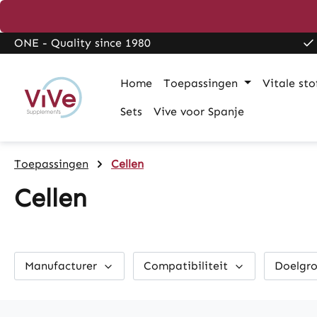
search
Skip to main navigation
ONE - Quality since 1980
Home
Toepassingen
Vitale sto
Sets
Vive voor Spanje
Toepassingen
Cellen
Cellen
Manufacturer
Compatibiliteit
Doelgr