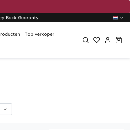
ey Back Guaranty
roducten
Top verkoper
Sho
.