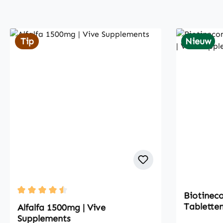
Tip
Nieuw
Biotinec
Average rating of 4.5 out of 5 stars
Tabletten
Alfalfa 1500mg | Vive
Supplements