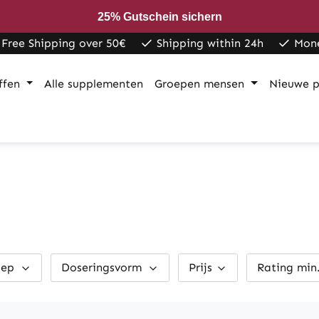
25% Gutschein sichern
Free Shipping over 50€
Shipping within 24h
Mon
ffen
Alle supplementen
Groepen mensen
Nieuwe p
oep
Doseringsvorm
Prijs
Rating min