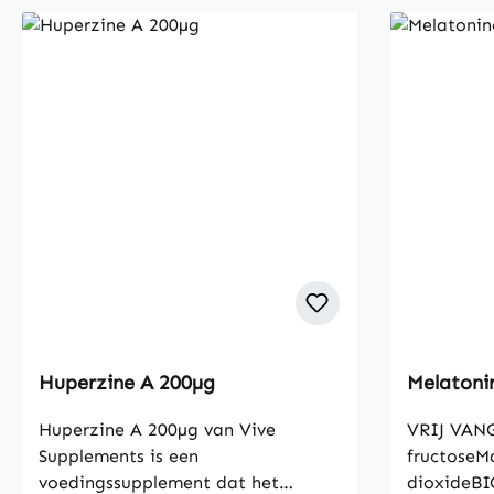
Huperzine A 200µg
Melatoni
Huperzine A 200µg van Vive
VRIJ VANG
Supplements is een
fructoseM
voedingssupplement dat het
dioxideB