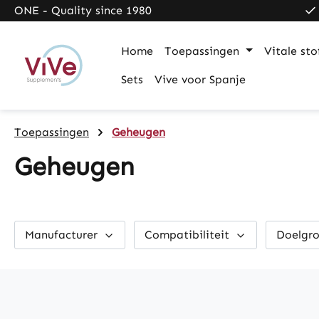
ONE - Quality since 1980
search
Skip to main navigation
Home
Toepassingen
Vitale sto
Sets
Vive voor Spanje
Toepassingen
Geheugen
Geheugen
Manufacturer
Compatibiliteit
Doelgr