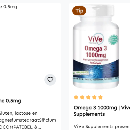
Tip
ne 0.5mg
Average rating of 5 out o
Omega 3 1000mg | Viv
luten, lactose en
Supplements
agnesiumstearaatSilicium
ViVe Supplements presen
IOCOMPATIBEL &