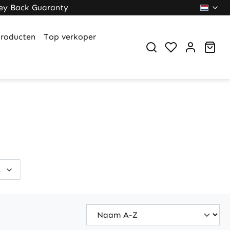
ey Back Guaranty
roducten
Top verkoper
Sho
.