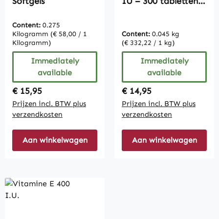
Softgels
IU – 300 tabletten –
gemakkelijk te
slikken | Vive
Content:
0.275
Supplements
Kilogramm
(€ 58,00 / 1
Content:
0.045 kg
Kilogramm)
(€ 332,22 / 1 kg)
Immediately
Immediately
available
available
Regular price:
Regular price:
€ 15,95
€ 14,95
Prijzen incl. BTW plus
Prijzen incl. BTW plus
verzendkosten
verzendkosten
Aan winkelwagen
Aan winkelwagen