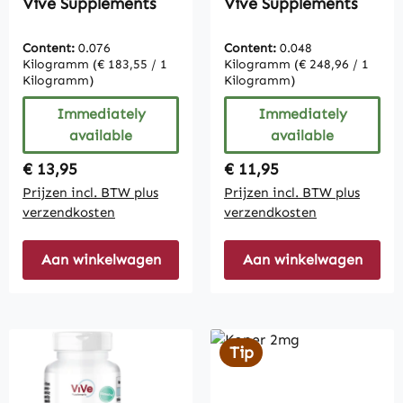
Vive Supplements
Vive Supplements
Content:
0.076
Content:
0.048
Kilogramm
(€ 183,55 / 1
Kilogramm
(€ 248,96 / 1
Kilogramm)
Kilogramm)
Immediately
Immediately
available
available
Regular price:
Regular price:
€ 13,95
€ 11,95
Prijzen incl. BTW plus
Prijzen incl. BTW plus
verzendkosten
verzendkosten
Aan winkelwagen
Aan winkelwagen
Tip