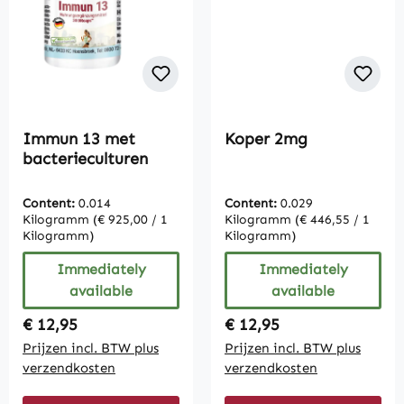
Immun 13 met
Koper 2mg
bacterieculturen
Content:
0.014
Content:
0.029
Kilogramm
(€ 925,00 / 1
Kilogramm
(€ 446,55 / 1
Kilogramm)
Kilogramm)
Immediately
Immediately
available
available
Regular price:
Regular price:
€ 12,95
€ 12,95
Prijzen incl. BTW plus
Prijzen incl. BTW plus
verzendkosten
verzendkosten