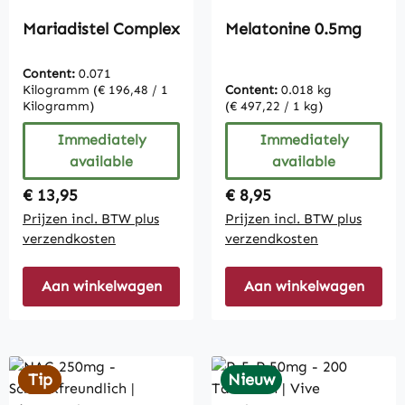
Mariadistel Complex
Melatonine 0.5mg
Content:
0.071
Kilogramm
(€ 196,48 / 1
Content:
0.018 kg
Kilogramm)
(€ 497,22 / 1 kg)
Immediately
Immediately
available
available
Regular price:
Regular price:
€ 13,95
€ 8,95
Prijzen incl. BTW plus
Prijzen incl. BTW plus
verzendkosten
verzendkosten
Aan winkelwagen
Aan winkelwagen
Tip
Tip
Nieuw