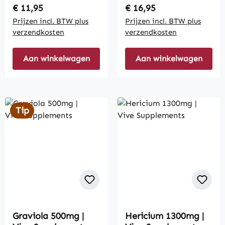
Regular price:
Regular price:
€ 11,95
€ 16,95
Prijzen incl. BTW plus
Prijzen incl. BTW plus
verzendkosten
verzendkosten
Aan winkelwagen
Aan winkelwagen
Tip
Graviola 500mg |
Hericium 1300mg |