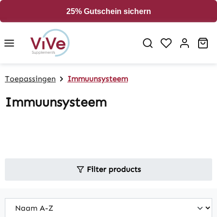
in content
25% Gutschein sichern
Sh
Toepassingen
Immuunsysteem
Immuunsysteem
Filter products