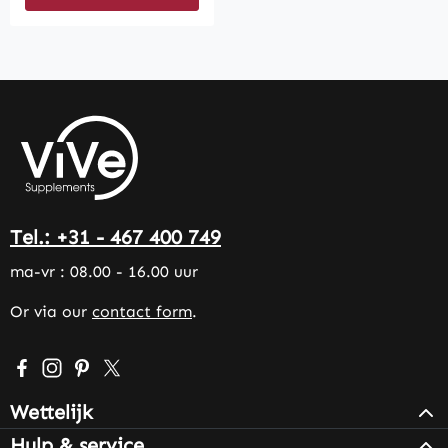
Tel.: +31 - 467 400 749
ma-vr : 08.00 - 16.00 uur
Or via our
contact form
.
Visit us on Facebook – opens in a new browser tab (exter
Check us out on Instagram – opens in a new browser 
Get inspired on Pinterest – opens in a new browse
Follow us on X – opens in a new browser tab (
Wettelijk
Hulp & service