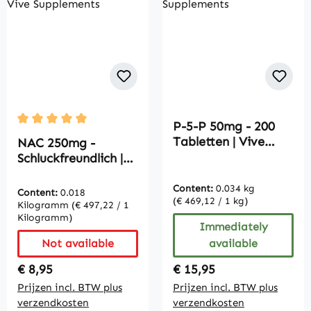
P-5-P 50mg - 200
Average rating of 5 out of 5 stars
Tabletten | Vive
NAC 250mg -
Supplements
Schluckfreundlich |
Vive Supplements
Content:
0.034 kg
Content:
0.018
(€ 469,12 / 1 kg)
Kilogramm
(€ 497,22 / 1
Kilogramm)
Immediately
Not available
available
Regular price:
Regular price:
€ 8,95
€ 15,95
Prijzen incl. BTW plus
Prijzen incl. BTW plus
verzendkosten
verzendkosten