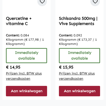
Quercetine +
Schisandra 500mg |
vitamine C
Vive Supplements
Content:
0.084
Content:
0.092
Kilogramm
(€ 177,98 / 1
Kilogramm
(€ 173,37 / 1
Kilogramm)
Kilogramm)
Immediately
Immediately
available
available
Regular price:
Regular price:
€ 14,95
€ 15,95
Prijzen incl. BTW plus
Prijzen incl. BTW plus
verzendkosten
verzendkosten
Aan winkelwagen
Aan winkelwagen