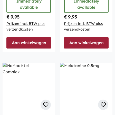
Immediately
Immediately
available
available
Regular price:
Regular price:
€ 9,95
€ 9,95
Prijzen incl. BTW plus
Prijzen incl. BTW plus
verzendkosten
verzendkosten
Aan winkelwagen
Aan winkelwagen