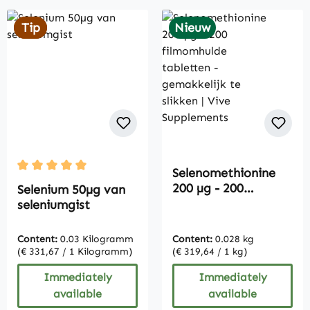
Tip
Tip
Nieuw
Selenomethionine
Average rating of 5 out of 5 stars
200 µg - 200
Selenium 50µg van
filmomhulde
seleniumgist
tabletten -
gemakkelijk te
Content:
0.03 Kilogramm
Content:
0.028 kg
slikken | Vive
(€ 331,67 / 1 Kilogramm)
(€ 319,64 / 1 kg)
Supplements
Immediately
Immediately
available
available