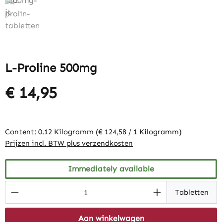
L-Proline 500mg
€ 14,95
Content:
0.12 Kilogramm
(€ 124,58 / 1 Kilogramm)
Prijzen incl. BTW plus verzendkosten
Immediately available
Product Quantity: Enter the desired amount
Tabletten
Aan winkelwagen