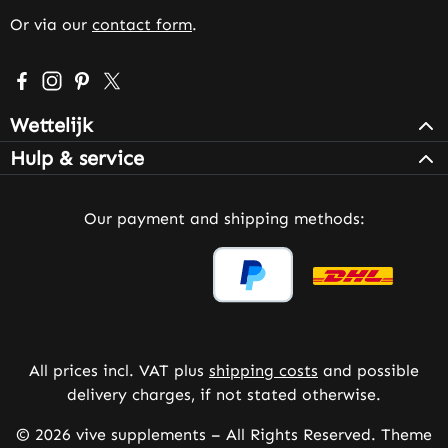
Or via our
contact form
.
Visit us on Facebook – opens in a new browser tab (exter
Check us out on Instagram – opens in a new browser 
Get inspired on Pinterest – opens in a new browse
Follow us on X – opens in a new browser tab (
Wettelijk
Hulp & service
Our payment and shipping methods:
All prices incl. VAT plus
shipping costs
and possible
delivery charges, if not stated otherwise.
© 2026 vive supplements – All Rights Reserved. Theme