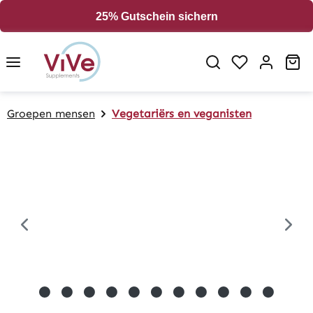
in content
25% Gutschein sichern
Sh
Groepen mensen
Vegetariërs en veganisten
Skip image gallery