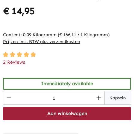
€ 14,95
Content:
0.09 Kilogramm
(€ 166,11 / 1 Kilogramm)
Prijzen incl. BTW plus verzendkosten
Average rating of 5 out of 5 stars
2 Reviews
Immediately available
Product Quantity: Enter the desired amount
Kapseln
Aan winkelwagen