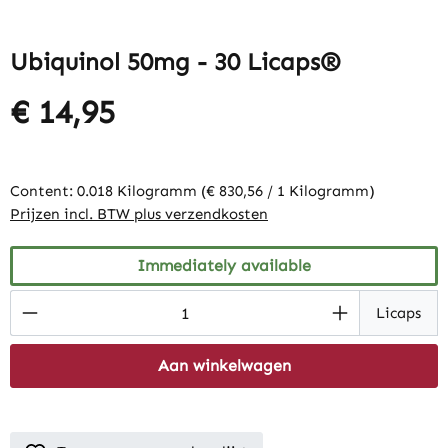
Ubiquinol 50mg - 30 Licaps®
€ 14,95
Content:
0.018 Kilogramm
(€ 830,56 / 1 Kilogramm)
Prijzen incl. BTW plus verzendkosten
Immediately available
Product Quantity: Enter the desired amount
Licaps
Aan winkelwagen