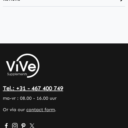
Tel.: +31 - 467 400 749
ma-vr : 08.00 - 16.00 uur
Or via our
contact form
.
Visit us on Facebook – opens in a new browser tab (exter
Check us out on Instagram – opens in a new browser 
Get inspired on Pinterest – opens in a new browse
Follow us on X – opens in a new browser tab (