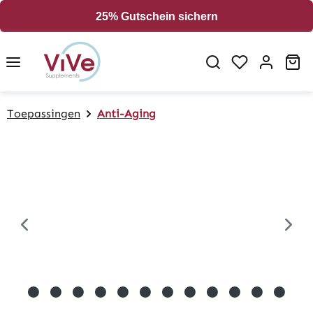
in content
25% Gutschein sichern
Sh
Toepassingen
Anti-Aging
Skip image gallery