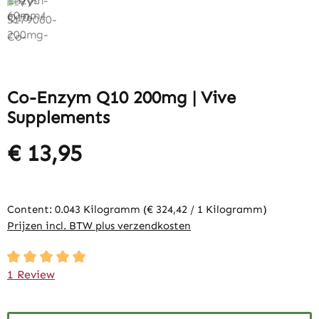
Co-Enzym Q10 200mg | Vive
Supplements
€ 13,95
Content:
0.043 Kilogramm
(€ 324,42 / 1 Kilogramm)
Prijzen incl. BTW plus verzendkosten
Average rating of 5 out of 5 stars
1 Review