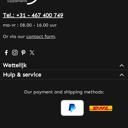
Tel.: +31 - 467 400 749
ma-vr : 08.00 - 16.00 uur
Or via our
contact form
.
Visit us on Facebook – opens in a new browser tab (exter
Check us out on Instagram – opens in a new browser 
Get inspired on Pinterest – opens in a new browse
Follow us on X – opens in a new browser tab (
Wettelijk
Hulp & service
Our payment and shipping methods: