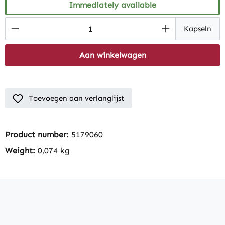
Immediately available
Product Quantity: Enter the desired amount
Kapseln
Aan winkelwagen
Toevoegen aan verlanglijst
Product number:
5179060
Weight:
0,074 kg