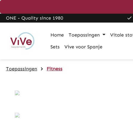
search
Skip to main navigation
ONE - Quality since 1980
Home
Toepassingen
Vitale sto
Sets
Vive voor Spanje
Toepassingen
Fitness
Skip image gallery