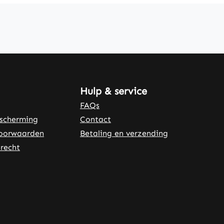
Hulp & service
FAQs
scherming
Contact
oorwaarden
Betaling en verzending
recht
rnal link)
 tab (external link)
er tab (external link)
(external link)