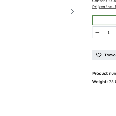
Content:
0.0
Prijzen incl
Product 
Toevoe
Product nu
Weight:
78 