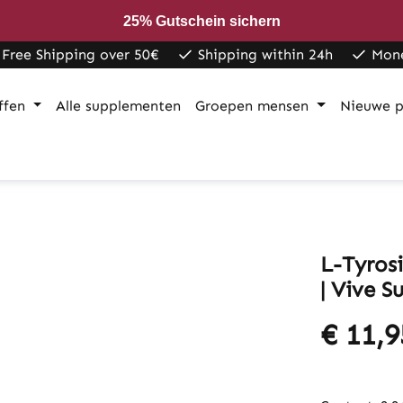
25% Gutschein sichern
Free Shipping over 50€
Shipping within 24h
Mon
ffen
Alle supplementen
Groepen mensen
Nieuwe p
L-Tyros
| Vive 
€ 11,9