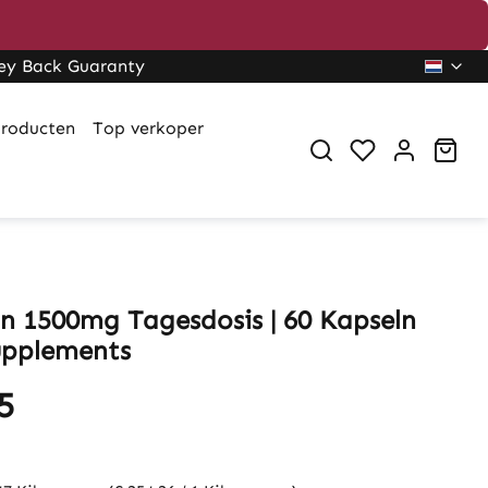
ey Back Guaranty
roducten
Top verkoper
Sho
in 1500mg Tagesdosis | 60 Kapseln
Supplements
5