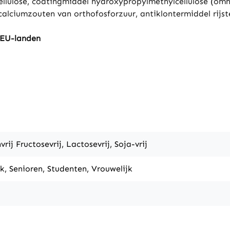
e cellulose, coatingmiddel hydroxypropylmethylcellulose (om
alciumzouten van orthofosforzuur, antiklontermiddel rijs
-EU-landen
vrij Fructosevrij, Lactosevrij, Soja-vrij
k, Senioren, Studenten, Vrouwelijk