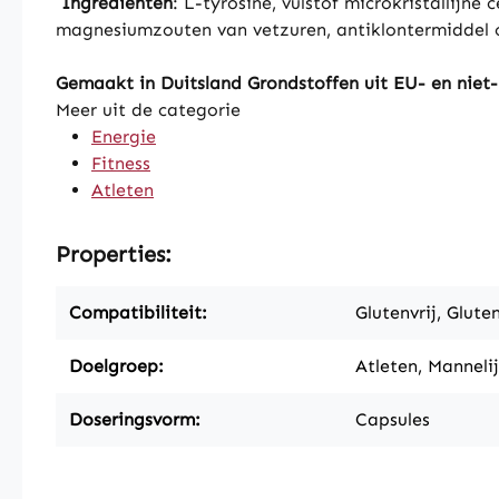
Ingrediënten
: L-tyrosine, vulstof microkristallijn
magnesiumzouten van vetzuren, antiklontermiddel c
Gemaakt in Duitsland Grondstoffen uit EU- en niet
Meer uit de categorie
Energie
Fitness
Atleten
Properties:
Compatibiliteit:
Glutenvrij, Gluten
Doelgroep:
Atleten, Mannelij
Doseringsvorm:
Capsules