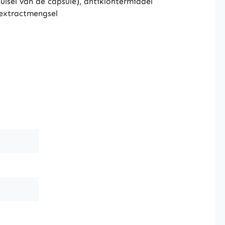
hulsel van de capsule), antiklontermiddel
textractmengsel