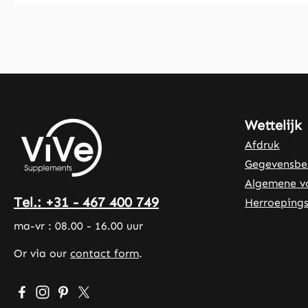
Wettelijk
Afdruk
Gegevensbe
Algemene v
Tel.: +31 - 467 400 749
Herroepings
ma-vr : 08.00 - 16.00 uur
Or via our
contact form
.
Visit us on Facebook – opens in a new browser tab (exte
Check us out on Instagram – opens in a new browser
Get inspired on Pinterest – opens in a new brows
Follow us on X – opens in a new browser tab 