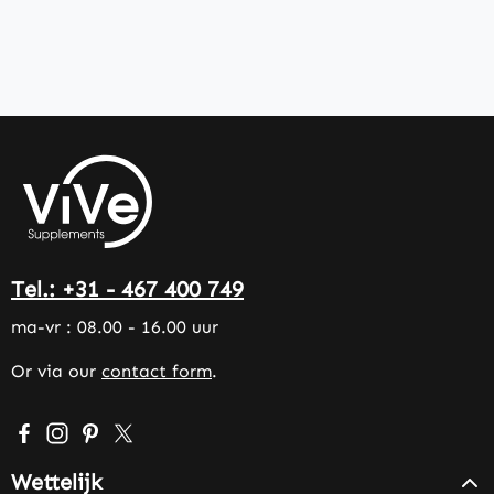
Tel.: +31 - 467 400 749
ma-vr : 08.00 - 16.00 uur
Or via our
contact form
.
Visit us on Facebook – opens in a new browser tab (exter
Check us out on Instagram – opens in a new browser 
Get inspired on Pinterest – opens in a new browse
Follow us on X – opens in a new browser tab (
Wettelijk