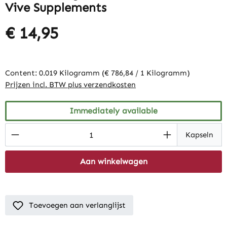
Vive Supplements
€ 14,95
Content:
0.019 Kilogramm
(€ 786,84 / 1 Kilogramm)
Prijzen incl. BTW plus verzendkosten
Immediately available
Product Quantity: Enter the desired amount
Kapseln
Aan winkelwagen
Toevoegen aan verlanglijst