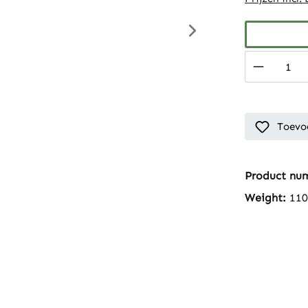
Product 
Toevoe
Product nu
Weight:
110