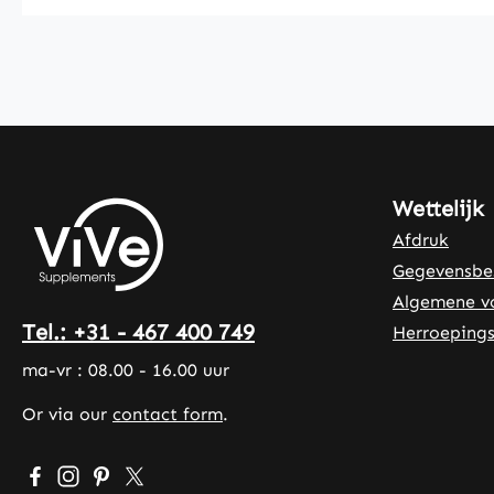
Wettelijk
Afdruk
Gegevensbe
Algemene v
Tel.: +31 - 467 400 749
Herroepings
ma-vr : 08.00 - 16.00 uur
Or via our
contact form
.
Visit us on Facebook – opens in a new browser tab (exte
Check us out on Instagram – opens in a new browser
Get inspired on Pinterest – opens in a new brows
Follow us on X – opens in a new browser tab 