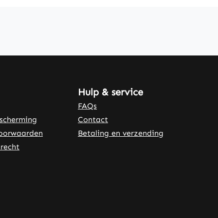
Hulp & service
FAQs
scherming
Contact
oorwaarden
Betaling en verzending
recht
rnal link)
 tab (external link)
er tab (external link)
(external link)