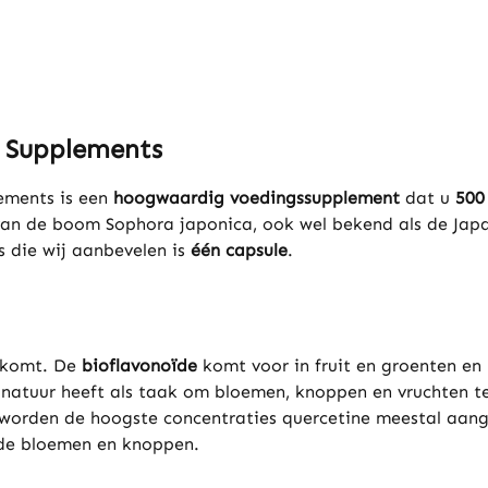
e Supplements
ements is een
hoogwaardig voedingssupplement
dat u
500
p van de boom Sophora japonica, ook wel bekend als de Ja
s die wij aanbevelen is
één capsule
.
orkomt. De
bioflavonoïde
komt voor in fruit en groenten en
e natuur heeft als taak om bloemen, knoppen en vruchten t
worden de hoogste concentraties quercetine meestal aangetr
s de bloemen en knoppen.