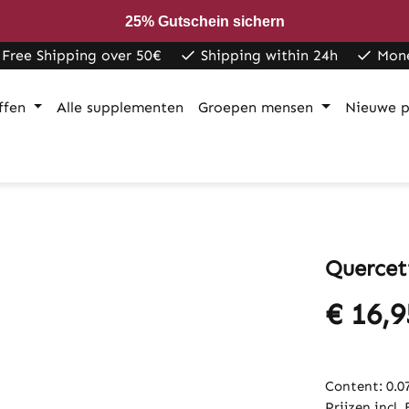
25% Gutschein sichern
Free Shipping over 50€
Shipping within 24h
Mon
ffen
Alle supplementen
Groepen mensen
Nieuwe p
Quercet
€ 16,9
Content:
0.0
Prijzen incl