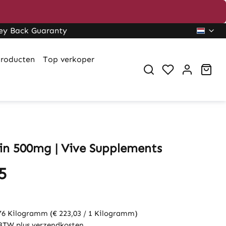
ey Back Guaranty
roducten
Top verkoper
Sho
in 500mg | Vive Supplements
5
76 Kilogramm
(€ 223,03 / 1 Kilogramm)
. BTW plus verzendkosten