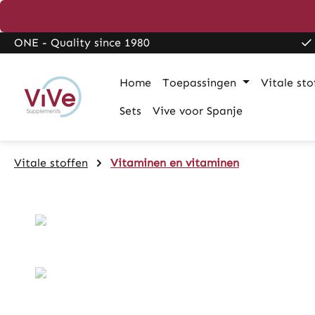
search
Skip to main navigation
ONE - Quality since 1980
Home
Toepassingen
Vitale sto
Sets
Vive voor Spanje
Vitale stoffen
Vitaminen en vitaminen
Skip image gallery