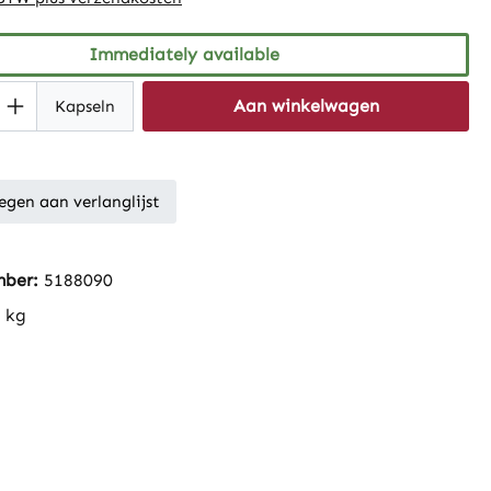
Immediately available
Quantity: Enter the desired amount or 
Aan winkelwagen
Kapseln
gen aan verlanglijst
mber:
5188090
 kg